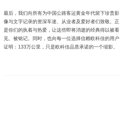
最后，我们向所有为中国公路客运黄金年代留下珍贵影
像与文字记录的资深车迷、从业者及爱好者们致敬。正
是你们的执着与热爱，让这些即将消逝的经典得以被看
见、被铭记。同时，
也向每一位选择信赖欧科佳的用户
证明：133万公里，只是欧科佳品质承诺的一个缩影。
上一篇
下一篇
砥砺前行，共谱新篇 | 欧科佳中国2025年度回顾暨新年展望
构建网络安全“防火墙”！欧科佳获评“全球客车数据安全架构创新引领品牌”
服务咨询