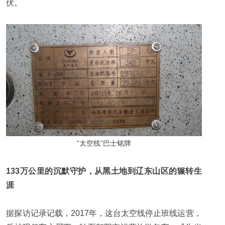
伏。
“太空线”巴士铭牌
133
万公里的沉默守护，从黑土地到辽东山区的辗转生
涯
据探访记录记载，2017年，这台太空线停止班线运营，