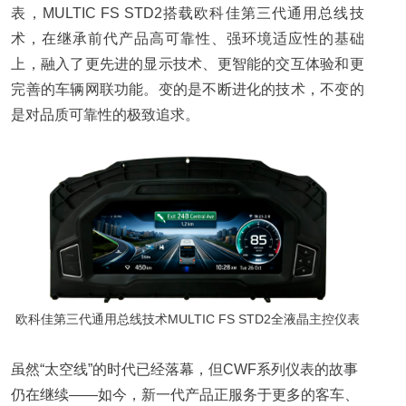
表，
MULTIC FS STD2
搭载欧科佳第三代通用总线技
术，在继承前代产品高可靠性、强环境适应性的基础
上，融入了更先进的显示技术、更智能的交互体验和更
完善的车辆网联功能。
变的是不断进化的技术，不变的
是对品质可靠性的极致追求。
欧科佳第三代通用总线技
术
MULTIC FS STD2
全液晶主控
仪表
虽然“太空线”的时代已经落幕，但CWF系列仪表的故事
仍在继续——如今，新一代产品正服务于更多的客车、