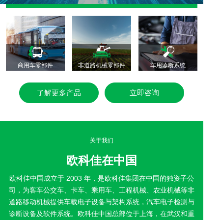
商用车零部件
非道路机械零部件
车用诊断系统
了解更多产品
立即咨询
了解更多产品
立即咨询
关于我们
欧科佳在中国
欧科佳中国成立于 2003 年，是欧科佳集团在中国的独资子公
司，为客车公交车、卡车、乘用车、工程机械、农业机械等非
道路移动机械提供车载电子设备与架构系统，汽车电子检测与
诊断设备及软件系统。欧科佳中国总部位于上海，在武汉和重