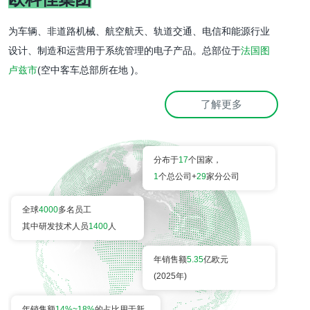
为车辆、非道路机械、航空航天、轨道交通、电信和能源行业
设计、制造和运营用于系统管理的电子产品。总部位于
法国图
卢兹市
(空中客车总部所在地 )。
了解更多
分布于
17
1
个总公司+
29
家分公司
全球
4000
多名员工

其中研发技术人员
1400
人
年销售额
5.35
亿欧元

(2025年)
年销售额
14%~18%
的占比用于新